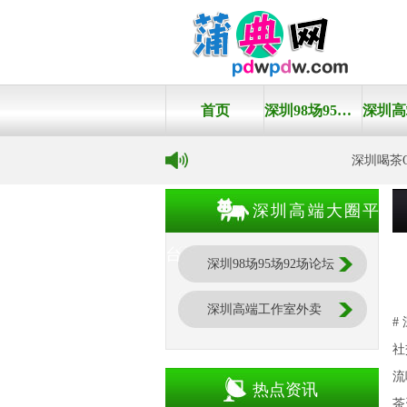
首页
深圳98场95场92场论坛
深圳喝茶Q
深圳高端大圈平
台
深圳98场95场92场论坛
深圳高端工作室外卖
#
社
流
热点资讯
茶