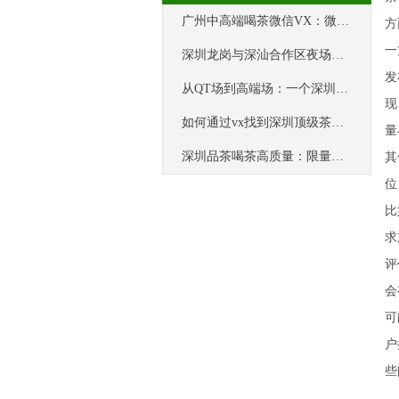
‌广州中高端喝茶微信VX‌：微信沟通的“隐私泄露”
方
一
深圳龙岗与深汕合作区夜场桑拿论坛服务
发
从QT场到高端场：一个深圳女孩的逆袭日记
现
如何通过vx找到深圳顶级茶资源？
量
深圳品茶喝茶高质量：限量版茶艺师，先到先得
其
位
比
求
评
会
可
户
些