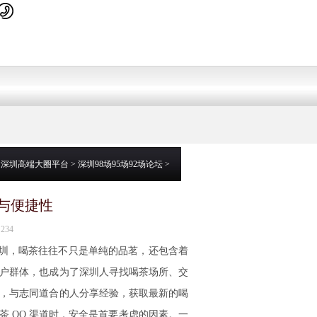
：
深圳高端大圈平台
>
深圳98场95场92场论坛
>
与便捷性
234
 在深圳，喝茶往往不只是单纯的品茗，还包含着
用户群体，也成为了深圳人寻找喝茶场所、交
组，与志同道合的人分享经验，获取最新的喝
茶 QQ 渠道时，安全是首要考虑的因素。一