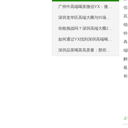
‌广州中高端喝茶微信VX‌：微信沟通的“隐私泄露”与用户反馈
信
其
深圳龙华区高端大圈与95场推荐论坛服务差异
错
你敢挑战吗？深圳高端大圈24小时体验
特
如何通过VX找到深圳高端喝茶会所？
再
深圳品茶喝茶高质量：那些让你瞬间爱上的场子
端
解
最
有
上